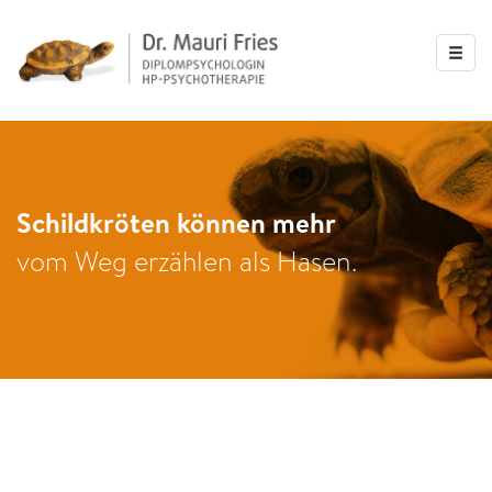
Schildkröten können mehr
vom Weg erzählen als Hasen.